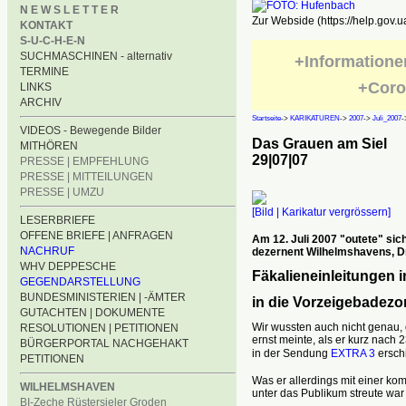
N E W S L E T T E R
Zur Webside (https://help.gov.u
KONTAKT
S-U-C-H-E-N
SUCHMASCHINEN - alternativ
+Informatione
TERMINE
+Coro
LINKS
ARCHIV
Startseite
->
KARIKATUREN
->
2007
->
Juli_2007
-
VIDEOS - Bewegende Bilder
Das Grauen am Siel
MITHÖREN
29|07|07
PRESSE | EMPFEHLUNG
PRESSE | MITTEILUNGEN
PRESSE | UMZU
[Bild | Karikatur vergrössern]
LESERBRIEFE
OFFENE BRIEFE | ANFRAGEN
Am 12. Juli 2007 "outete" sic
NACHRUF
dezernent
Wilhelmshavens, Dr
WHV DEPPESCHE
Fäkalieneinleitungen
i
GEGENDARSTELLUNG
BUNDESMINISTERIEN | -ÄMTER
in die Vorzeigebadez
GUTACHTEN | DOKUMENTE
Wir wussten auch nicht genau,
RESOLUTIONEN | PETITIONEN
ernst meinte, als er kurz nach 
BÜRGERPORTAL NACHGEHAKT
in der Sendung
EXTRA 3
ersch
PETITIONEN
Was er allerdings mit einer ko
WILHELMSHAVEN
unter das Publikum streute war
BI-Zeche Rüstersieler Groden