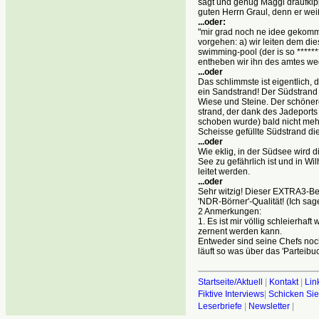
sagt und genug Maggi draufkippt
guten Herrn Graul, denn er weiß
...oder:
"mir grad noch ne idee gekomm
vorgehen: a) wir leiten dem di
swimming-pool (der is so *****
entheben wir ihn des amtes weg
...oder
Das schlimmste ist eigentlich, 
ein Sandstrand! Der Südstrand d
Wiese und Steine. Der schöner
strand, der dank des Jadeports
schoben wurde) bald nicht mehr 
Scheisse gefüllte Südstrand d
...oder
Wie eklig, in der Südsee wird d
See zu gefährlich ist und in W
leitet werden.
...oder
Sehr witzig! Dieser EXTRA3-Beitr
'NDR-Börner'-Qualität! (Ich sage
2 Anmerkungen:
1. Es ist mir völlig schleierha
zernent werden kann.
Entweder sind seine Chefs noch
läuft so was über das 'Parteibuch
Startseite/Aktuell
|
Kontakt
|
Lin
Fiktive Interviews
|
Schicken Sie
Leserbriefe
|
Newsletter
|