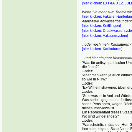
[hier klicken:
EXTRA 3
12. JULI
Wenn Sie mehr zum Thema wi
[hier klicken: Fäkalien-Einleitu
Alternative Abwasserlösungen
:
[hier klicken: Knittlingen]
[hier klicken: Druckwassersyst
[hier klicken: Vakuumsystem]
...oder noch mehr Karikaturen?
[hier klicken: Karikaturen]
...und hier ein paar Kommentar
"Was für antisympathischer Umwe
die Jobs?"
...oder:
"Aber man kann ja auch einfac
so wie in NRW."
...oder:
"Ex-Wilhelmshavener. Eben dr
...oder:
"So etwas ist in Amt und Würde
Was spricht gegen eine fristlo
satten Pensionen, wegen Blöd
dieses Interviews ist.
Ein Repräsentant dieses Staate
Wo sind wir gelandet?"
...oder:
"Warscheinlich hätte der Herr
ihm seine eigene Scheiße ins 