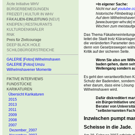
Ärzte Initiative WHV
>In eigener Sache:
Nicht nur auf
youtube.c
BÜRGERBEWEGUNGEN
historische Filmbeitrag 
FREIZEIT | KULTUR IN WHV
Auf dem Wilhelmshaven
FÄKALIEN-EINLEITUNG
[NEU!]
[www.buerger-whv.de] m
KNEIPEN | RESTAURANTS
Wochen zum meistaufge
KULTURDENKMÄLER
Das Thema Fäkalieneinleitungen
RNK
leitet die Stadt trotz Kläranla
Preis für Zivilcourage
die veränderten Parameter des
DEEP BLACK HOLE
denn von Gesetzeswegen wähnt m
SCHILDBÜRGERSTREICHE
Kritik auf der sicheren Seite.
GALERIE [Fotos] Wilhelmshaven
Wenn Sie also am Wil
baden gehen,
dann sehe
GALERIE [Fotos] Umzu
Wellengang sondern a
Wilhelmshavener Momente
Es geht den verantwortlichen K
FIKTIVE INTERVIEWS
Schutz der Badenden, sondern
FUNDSTÜCKE
eher darum, dass eine Lösung 
KARIKATUREN
Wilhelmshaven wird.
Übersicht Karikaturen
Dafür diskreditiert m
2015
ein Bürgerinitiative
und
2013
Berater von Universitä
2011
"selbsternannten Fach
2009
Inzwischen pumpt man 
2008
2007
Scheisse in die Jade.
Dezember_2007