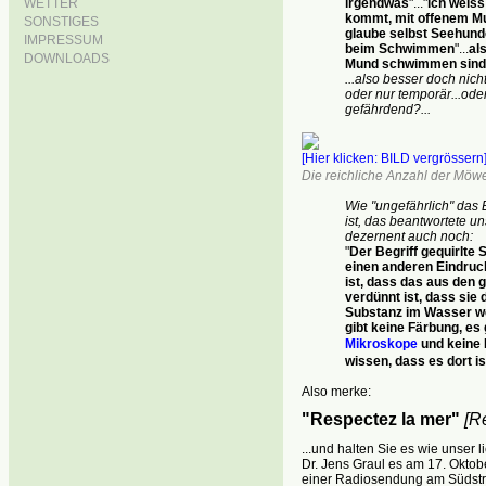
irgendwas
"..."
ich weiss 
WETTER
kommt, mit offenem 
SONSTIGES
glaube selbst Seehund
IMPRESSUM
beim Schwimmen
"...
al
DOWNLOADS
Mund schwimmen sind
...also besser doch nic
oder nur temporär...ode
gefährdend?...
[Hier klicken: BILD vergrössern
Die reichliche Anzahl der Möwe
Wie "ungefährlich" das 
ist, das beantwortete un
dezernent auch noch:
"
Der Begriff gequirlte 
einen anderen Eindruck,
ist, dass das aus den
verdünnt ist, dass sie 
Substanz im Wasser 
gibt keine Färbung, es 
Mikroskope
und keine 
wissen, dass es dort is
Also merke:
"Respectez la mer"
[R
...und halten Sie es wie unser 
Dr. Jens Graul es am 17. Okto
einer Radiosendung am Südstr