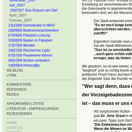
Am 28. Februar 2007 erfolgte 
November_2007
Einleitung an verschiedenen Me
Juli_2007
die Grenzwerte in alarmierend
29|07|07 Das Grauen am Siel
besonders dort, wo die Mensc
April_2007
Februar_2007
Die Stadt antwortet ei
"Es ist noch lange kei
13|10|06 Demokratie in WHV
überschritten
werden, d
28|09|06 Badezonenprävention
zutrifft!“
07|09|06 Fäkalien-Lösung
30|08|06 Baden in Fäkalien
Eigentlich müsste man j
27|07|06 Berater
hat die Stadt Wilhelmsh
"Das ist zu umständlic
19|07|06 Recherche Light
...auch ganz schön vol
07|07|06 Feuerwehr-Wirren
erreger, was da hinte
06|02|06 Brüten verboten!
18|09|04 Amnes[t]ie
Wir glauben, es ist wie immer, 
"wegholt" und so richtig krank 
WZ-BLOG
politische Prom?nenz auf das
LYRIK
der folgende Satz die Runde 
KOMMENTARE
"Wer sagt denn, dass e
PERSONEN
der Vorzeigebadezone
REDEN
ist – das muss er uns 
APHORISMEN | ZITATE
LITERATUR - EMPFEHLUNGEN
Als sorglosester Kultur
REZENSIONEN
gab
Dr. Jens Graul
in 
ein paar Tipps zum Nic
HOME
"
Die Einheimischen ric
GESETZE
Wenn die Möwen im Was