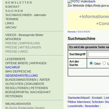
N E W S L E T T E R
Zur Webside (https://help.gov.u
KONTAKT
S-U-C-H-E-N
SUCHMASCHINEN - alternativ
+Informatione
TERMINE
+Coro
LINKS
ARCHIV
Startseite
->
S-U-C-H-E-N
VIDEOS - Bewegende Bilder
Suchmaschine
MITHÖREN
PRESSE | EMPFEHLUNG
Es wird die gesamte Seite 
PRESSE | MITTEILUNGEN
PRESSE | UMZU
Suchbegriff
LESERBRIEFE
Art der
OFFENE BRIEFE | ANFRAGEN
Oder
U
Suche
NACHRUF
WHV DEPPESCHE
GEGENDARSTELLUNG
BUNDESMINISTERIEN | -ÄMTER
GUTACHTEN | DOKUMENTE
RESOLUTIONEN | PETITIONEN
BÜRGERPORTAL NACHGEHAKT
PETITIONEN
Startseite/Aktuell
|
Kontakt
|
Lin
Fiktive Interviews
|
Schicken Sie
WILHELMSHAVEN
Leserbriefe
|
Newsletter
|
BI-Zeche Rüstersieler Groden