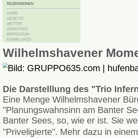
REZENSIONEN
HOME
GESETZE
WETTER
SONSTIGES
IMPRESSUM
DOWNLOADS
Wilhelmshavener Mom
Die Darstelllung des "Trio Infe
Eine Menge Wilhelmshavener Bürg
"Planungswahnsinn am Banter See
Banter Sees, so, wie er ist. Sie
"Priveligierte". Mehr dazu in einem