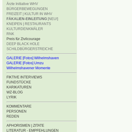
Ärzte Initiative WHV
BÜRGERBEWEGUNGEN
FREIZEIT | KULTUR IN WHV
FÄKALIEN-EINLEITUNG
[NEU!]
KNEIPEN | RESTAURANTS
KULTURDENKMÄLER
RNK
Preis für Zivilcourage
DEEP BLACK HOLE
SCHILDBÜRGERSTREICHE
GALERIE [Fotos] Wilhelmshaven
GALERIE [Fotos] Umzu
Wilhelmshavener Momente
FIKTIVE INTERVIEWS
FUNDSTÜCKE
KARIKATUREN
WZ-BLOG
LYRIK
KOMMENTARE
PERSONEN
REDEN
APHORISMEN | ZITATE
LITERATUR - EMPFEHLUNGEN