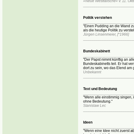
»Neue Westfälische« v. 11. Ok
________________________
Politik verstehen
________________________
"Einen Pudding an die Wand zu 
als die heutige Politik zu verste
Jürgen Linsenmeier, [*1966]
________________________
Bundeskabinett
________________________
"Der Papst nimmt künftig an al
Bundeskabinetts teil. Er hat v
dort zu sein, wo das Elend am g
Unbekannt
________________________
Text und Bedeutung
________________________
"Wenn alle einstimmig singen, i
ohne Bedeutung."
Stanislaw Lec
________________________
Ideen
________________________
"Wenn eine Idee nicht zuerst ab