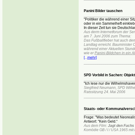
Panini Bilder tauschen
________________________
"Politiker die während einer Si
oder in ein Sammelheft einkle
In dieser Zeit tun sie Deutschl
Aus derm Internetforum der Se
am 7. Juni 2006 zum Thema:
Das Fußballfieber hat auch den
Landtag erreicht. Bauminister 
während einer Aktuellen Stunde
wie er
Panini-Bildchen in ein 
[...
mehr
]
________________________
SPD Vorbild in Sachen: Objek
________________________
"Ich lese nur die Wilhelmshaven
Siegfried Neumann, SPD Wilh
Ratssitzung 24. Mai 2006
________________________
Staats- oder Kommunalversc
________________________
Frage: "Was bedeutet Neoreal
Antwort: "Kein Geld.“
Aus dem Film:
Jagt den Fuchs
Komödie GB / I / USA 1965 mit P
________________________