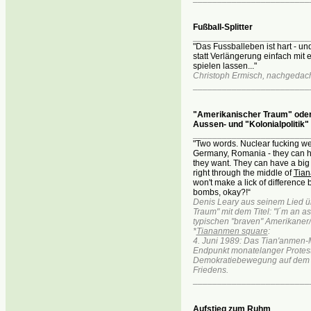
Fußball-Splitter
________________________
"Das Fussballeben ist hart - und
statt Verlängerung einfach mit 
spielen lassen..."
Christoph Ermisch, nachgedacht
________________________
"Amerikanischer Traum" oder
Aussen- und "Kolonialpolitik
________________________
"Two words. Nuclear fucking w
Germany, Romania - they can h
they want. They can have a bi
right through the middle of
Tian
won't make a lick of difference
bombs, okay?!“
Denis Leary aus seinem Lied 
Traum" mit dem Titel: "I´m an a
typischen "braven" Amerikaner/
*
Tiananmen square
:
4. Juni 1989: Das Tian'anmen-M
Endpunkt monatelanger Protest
Demokratiebewegung auf dem 
Friedens.
________________________
Aufstieg zum Ruhm