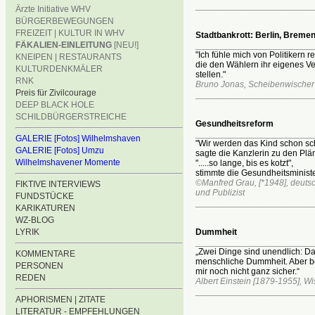
________________________
Ärzte Initiative WHV
BÜRGERBEWEGUNGEN
FREIZEIT | KULTUR IN WHV
Stadtbankrott: Berlin, Bremen
FÄKALIEN-EINLEITUNG
[NEU!]
________________________
"Ich fühle mich von Politikern re
KNEIPEN | RESTAURANTS
die den Wählern ihr eigenes V
KULTURDENKMÄLER
stellen."
RNK
Bruno Jonas, Scheibenwischer 
Preis für Zivilcourage
________________________
DEEP BLACK HOLE
SCHILDBÜRGERSTREICHE
Gesundheitsreform
________________________
GALERIE [Fotos] Wilhelmshaven
"Wir werden das Kind schon scha
GALERIE [Fotos] Umzu
sagte die Kanzlerin zu den Plä
Wilhelmshavener Momente
".....so lange, bis es kotzt",
stimmte die Gesundheitsminister
©Manfred Grau, [*1948], deutsc
FIKTIVE INTERVIEWS
und Publizist
FUNDSTÜCKE
________________________
KARIKATUREN
WZ-BLOG
LYRIK
Dummheit
________________________
„Zwei Dinge sind unendlich: D
KOMMENTARE
menschliche Dummheit. Aber b
PERSONEN
mir noch nicht ganz sicher.“
REDEN
Albert Einstein [1879-1955], Wi
________________________
APHORISMEN | ZITATE
LITERATUR - EMPFEHLUNGEN