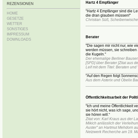
Hartz 4 Empfänger
REZENSIONEN
________________________
"Hartz 4 Empfänger sind die Le
HOME
die dran glauben müssen!"
GESETZE
Christian Süß, Scheibenwischer
WETTER
________________________
SONSTIGES
IMPRESSUM
Berater
DOWNLOADS
________________________
"Die sagen mir nicht nur, wie v
werden müssen, sie schreiben
die Kugeln."
Der ehemalige Berliner Bausena
[SPD] über Berater [Zitat aus
Leif mit dem Titel: Beraten und 
________________________
"Auf den Regen folgt Sonnensc
Aus dem Asterix und Obelix Ba
________________________
Öffentlichkeitsarbeit der Polit
________________________
"Ich und meine Öffentlichkeit v
sie hört nicht, was ich sage, un
sie hören will.“
Zitat von: Karl Kraus aus der L
Mikich anlässlich der Verleihu
Auster" an Hartmut Mehdorn au
Netzwerk Recherche am 19. M
________________________