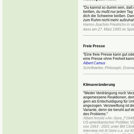
________________________
"Du kannst so dumm sein, daß 
beißen, du mußt nur jeden Tag
dich die Schweine beißen. Dann
zum Ruhm nicht mehr aufzuhalt
Hanns-Joachim Friedrichs in 
dass am 27. März 1995 im Spie
________________________
Freie Presse
________________________
"Eine freie Presse kann gut ode
eine Presse ohne Freiheit kann 
Albert Camus
Schriftsteller, Philosoph, Dramat
________________________
Klimaveränderung
________________________
"Weder Verdrängung noch Verz
angemessene Reaktionen, den
gern als Entschuldigung für Unt
angezogen. Verzweiflung ist die
Variante, denn sie beruht auf d
des Problems."
Albert Arnold »Al« Gore, [*1948
US-amerikanischer Politiker, V
von 1993 - 2001 unter Bill Clin
Interview mit Al Gore u.a. zur 