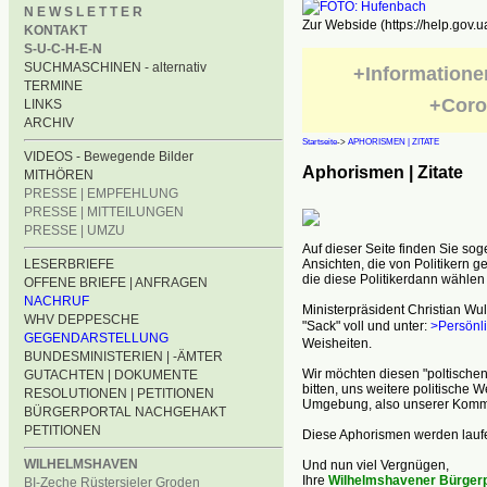
N E W S L E T T E R
Zur Webside (https://help.gov.u
KONTAKT
S-U-C-H-E-N
SUCHMASCHINEN - alternativ
+Informatione
TERMINE
+Coro
LINKS
ARCHIV
Startseite
->
APHORISMEN | ZITATE
VIDEOS - Bewegende Bilder
Aphorismen | Zitate
MITHÖREN
PRESSE | EMPFEHLUNG
PRESSE | MITTEILUNGEN
PRESSE | UMZU
Auf dieser Seite finden Sie s
LESERBRIEFE
Ansichten, die von Politikern g
die diese Politikerdann wählen 
OFFENE BRIEFE | ANFRAGEN
NACHRUF
Ministerpräsident Christian Wu
WHV DEPPESCHE
"Sack" voll und unter:
>Persönli
GEGENDARSTELLUNG
Weisheiten.
BUNDESMINISTERIEN | -ÄMTER
Wir möchten diesen "poltische
GUTACHTEN | DOKUMENTE
bitten, uns weitere politische
RESOLUTIONEN | PETITIONEN
Umgebung, also unserer Kommu
BÜRGERPORTAL NACHGEHAKT
PETITIONEN
Diese Aphorismen werden laufe
WILHELMSHAVEN
Und nun viel Vergnügen,
Ihre
Wilhelmshavener Bürgerp
BI-Zeche Rüstersieler Groden