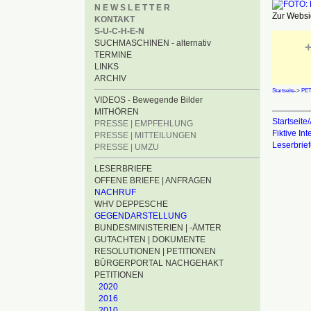
N E W S L E T T E R
Zur Websid
KONTAKT
S-U-C-H-E-N
SUCHMASCHINEN - alternativ
+
TERMINE
LINKS
ARCHIV
Startseite
->
PET
VIDEOS - Bewegende Bilder
MITHÖREN
Startseite/
PRESSE | EMPFEHLUNG
Fiktive In
PRESSE | MITTEILUNGEN
Leserbrie
PRESSE | UMZU
LESERBRIEFE
OFFENE BRIEFE | ANFRAGEN
NACHRUF
WHV DEPPESCHE
GEGENDARSTELLUNG
BUNDESMINISTERIEN | -ÄMTER
GUTACHTEN | DOKUMENTE
RESOLUTIONEN | PETITIONEN
BÜRGERPORTAL NACHGEHAKT
PETITIONEN
2020
2016
2010