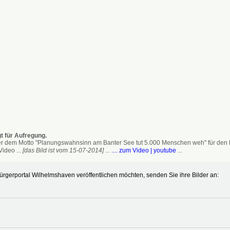
t für Aufregung.
 dem Motto "Planungswahnsinn am Banter See tut 5.000 Menschen weh" für den Erh
ideo ...
[das Bild ist vom 15-07-2014]
...
.... zum Video | youtube
...
gerportal Wilhelmshaven veröffentlichen möchten, senden Sie ihre Bilder an: