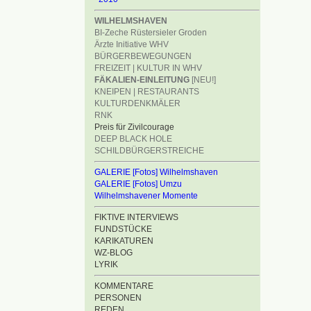
WILHELMSHAVEN
BI-Zeche Rüstersieler Groden
Ärzte Initiative WHV
BÜRGERBEWEGUNGEN
FREIZEIT | KULTUR IN WHV
FÄKALIEN-EINLEITUNG
[NEU!]
KNEIPEN | RESTAURANTS
KULTURDENKMÄLER
RNK
Preis für Zivilcourage
DEEP BLACK HOLE
SCHILDBÜRGERSTREICHE
GALERIE [Fotos] Wilhelmshaven
GALERIE [Fotos] Umzu
Wilhelmshavener Momente
FIKTIVE INTERVIEWS
FUNDSTÜCKE
KARIKATUREN
WZ-BLOG
LYRIK
KOMMENTARE
PERSONEN
REDEN