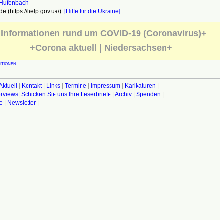
e (https://help.gov.ua/):
[Hilfe für die Ukraine]
Informationen rund um COVID-19 (Coronavirus)+
+Corona aktuell | Niedersachsen+
ITIONEN
Aktuell
|
Kontakt
|
Links
|
Termine
|
Impressum
|
Karikaturen
|
terviews
|
Schicken Sie uns Ihre Leserbriefe
|
Archiv
|
Spenden
|
fe
|
Newsletter
|