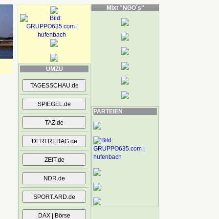
Mixt "NGO´s"
UMZU
PARTEIEN