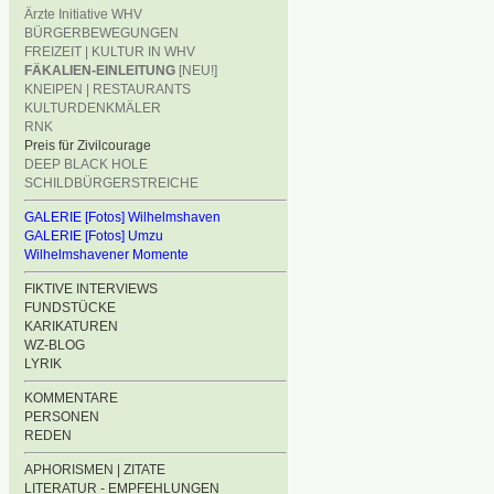
Ärzte Initiative WHV
BÜRGERBEWEGUNGEN
FREIZEIT | KULTUR IN WHV
FÄKALIEN-EINLEITUNG
[NEU!]
KNEIPEN | RESTAURANTS
KULTURDENKMÄLER
RNK
Preis für Zivilcourage
DEEP BLACK HOLE
SCHILDBÜRGERSTREICHE
GALERIE [Fotos] Wilhelmshaven
GALERIE [Fotos] Umzu
Wilhelmshavener Momente
FIKTIVE INTERVIEWS
FUNDSTÜCKE
KARIKATUREN
WZ-BLOG
LYRIK
KOMMENTARE
PERSONEN
REDEN
APHORISMEN | ZITATE
LITERATUR - EMPFEHLUNGEN