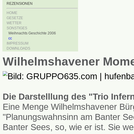
REZENSIONEN
HOME
GESETZE
WETTER
SONSTIGES
Weihnachts Geschichte 2006
cc
IMPRESSUM
DOWNLOADS
Wilhelmshavener Mom
Die Darstelllung des "Trio Infe
Eine Menge Wilhelmshavener Bürg
"Planungswahnsinn am Banter See
Banter Sees, so, wie er ist. Sie