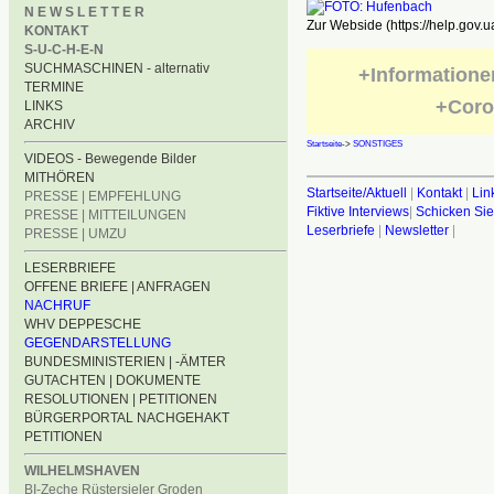
N E W S L E T T E R
Zur Webside (https://help.gov.u
KONTAKT
S-U-C-H-E-N
SUCHMASCHINEN - alternativ
+Informatione
TERMINE
+Coro
LINKS
ARCHIV
Startseite
->
SONSTIGES
VIDEOS - Bewegende Bilder
MITHÖREN
Startseite/Aktuell
|
Kontakt
|
Lin
PRESSE | EMPFEHLUNG
Fiktive Interviews
|
Schicken Sie
PRESSE | MITTEILUNGEN
Leserbriefe
|
Newsletter
|
PRESSE | UMZU
LESERBRIEFE
OFFENE BRIEFE | ANFRAGEN
NACHRUF
WHV DEPPESCHE
GEGENDARSTELLUNG
BUNDESMINISTERIEN | -ÄMTER
GUTACHTEN | DOKUMENTE
RESOLUTIONEN | PETITIONEN
BÜRGERPORTAL NACHGEHAKT
PETITIONEN
WILHELMSHAVEN
BI-Zeche Rüstersieler Groden