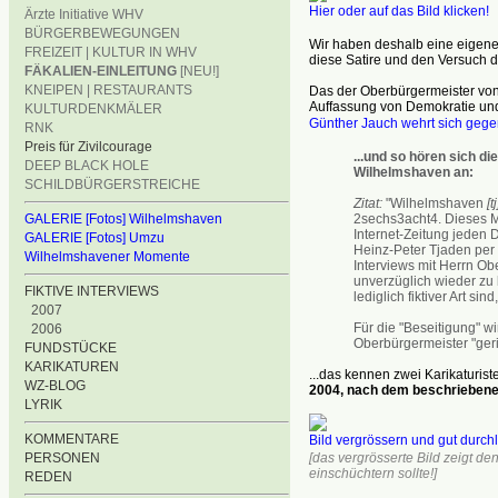
Hier oder auf das Bild klicken!
Ärzte Initiative WHV
BÜRGERBEWEGUNGEN
Wir haben deshalb eine eigene
FREIZEIT | KULTUR IN WHV
diese Satire und den Versuch d
FÄKALIEN-EINLEITUNG
[NEU!]
KNEIPEN | RESTAURANTS
Das der Oberbürgermeister von 
Auffassung von Demokratie und 
KULTURDENKMÄLER
Günther Jauch wehrt sich gege
RNK
Preis für Zivilcourage
...und so hören sich 
DEEP BLACK HOLE
Wilhelmshaven an:
SCHILDBÜRGERSTREICHE
Zitat:
"Wilhelmshaven
[tj
2sechs3acht4. Dieses Ma
GALERIE [Fotos] Wilhelmshaven
Internet-Zeitung jeden 
GALERIE [Fotos] Umzu
Heinz-Peter Tjaden pe
Wilhelmshavener Momente
Interviews mit Herrn O
unverzüglich wieder zu
FIKTIVE INTERVIEWS
lediglich fiktiver Art sind
2007
Für die "Beseitigung" wi
2006
Oberbürgermeister "geri
FUNDSTÜCKE
KARIKATUREN
...das kennen zwei Karikaturiste
WZ-BLOG
2004, nach dem beschriebenen
LYRIK
KOMMENTARE
Bild vergrössern und gut durch
[das vergrösserte Bild zeigt d
PERSONEN
einschüchtern sollte!]
REDEN