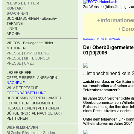
N E W S L E T T E R
Zur Webside (https://help.gov.u
KONTAKT
S-U-C-H-E-N
SUCHMASCHINEN - alternativ
+Informatione
TERMINE
+Coro
LINKS
ARCHIV
Startseite
->
FIKTIVE INTERVIEWS
VIDEOS - Bewegende Bilder
Der Oberbürgermeister
MITHÖREN
01|10|2006
PRESSE | EMPFEHLUNG
PRESSE | MITTEILUNGEN
PRESSE | UMZU
LESERBRIEFE
...ist anscheinend kein 
OFFENE BRIEFE | ANFRAGEN
...nicht nur dass er Karikaturi
NACHRUF
satireschreiber auf seiner ab
WHV DEPPESCHE
">Nestbeschmutzer?
GEGENDARSTELLUNG
BUNDESMINISTERIEN | -ÄMTER
Im Jahre 2004 veröffentlichte 
Oberbürgermeister von Wilhelms
GUTACHTEN | DOKUMENTE
Ratsbeschluss, der ihm dem Inha
RESOLUTIONEN | PETITIONEN
eines Rechtsstreites zuspricht.
BÜRGERPORTAL NACHGEHAKT
PETITIONEN
Unter dem folgenden Link könn
Wilhelmshaven im Jahre 2004 v
WILHELMSHAVEN
BI-Zeche Rüstersieler Groden