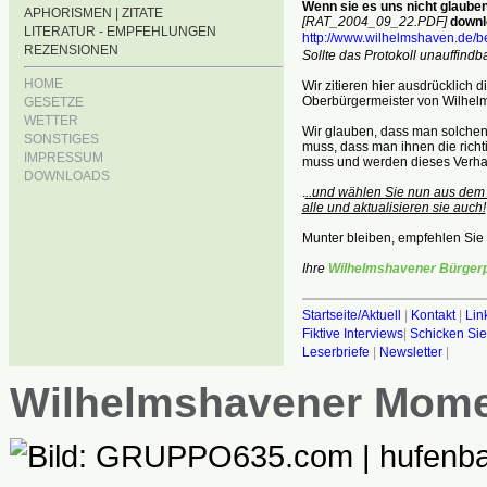
Wenn sie es uns nicht glauben
APHORISMEN | ZITATE
[RAT_2004_09_22.PDF]
downl
LITERATUR - EMPFEHLUNGEN
http://www.wilhelmshaven.de/be
REZENSIONEN
Sollte das Protokoll unauffindba
HOME
Wir zitieren hier ausdrücklich d
Oberbürgermeister von Wilhelms
GESETZE
WETTER
Wir glauben, dass man solchen 
SONSTIGES
muss, dass man ihnen die rich
IMPRESSUM
muss und werden dieses Verhal
DOWNLOADS
.
..und wählen Sie nun aus dem
alle und aktualisieren sie auch!
Munter bleiben, empfehlen Sie 
Ihre
Wilhelmshavener Bürgerp
Startseite/Aktuell
|
Kontakt
|
Lin
Fiktive Interviews
|
Schicken Sie
Leserbriefe
|
Newsletter
|
Wilhelmshavener Mom