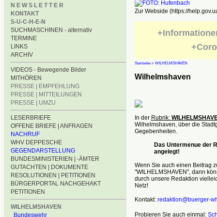
N E W S L E T T E R
Zur Webside (https://help.gov.u
KONTAKT
S-U-C-H-E-N
SUCHMASCHINEN - alternativ
+Informatione
TERMINE
+Coro
LINKS
ARCHIV
Startseite
->
WILHELMSHAVEN
VIDEOS - Bewegende Bilder
Wilhelmshaven
MITHÖREN
PRESSE | EMPFEHLUNG
PRESSE | MITTEILUNGEN
PRESSE | UMZU
LESERBRIEFE
In der
Rubrik:
WILHELMSHAV
Wilhelmshaven, über die Stadt
OFFENE BRIEFE | ANFRAGEN
Gegebenheiten.
NACHRUF
WHV DEPPESCHE
Das Untermenue der Ru
GEGENDARSTELLUNG
angelegt!
BUNDESMINISTERIEN | -ÄMTER
Wenn Sie auch einen Beitrag z
GUTACHTEN | DOKUMENTE
"WILHELMSHAVEN", dann können
RESOLUTIONEN | PETITIONEN
durch unsere Redaktion vielleic
BÜRGERPORTAL NACHGEHAKT
Netz!
PETITIONEN
Kontakt:
redaktion@buerger-wh
WILHELMSHAVEN
Probieren Sie auch einmal:
Sch
Bundeswehr