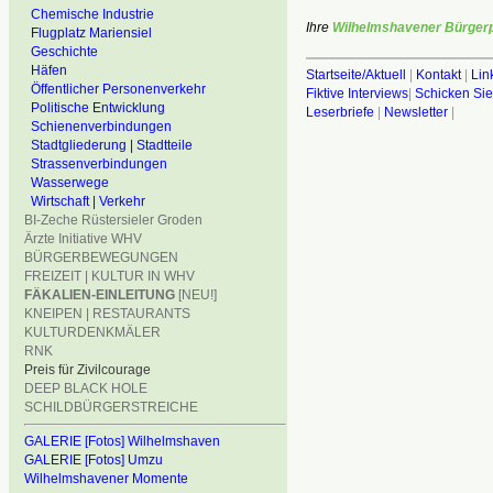
Chemische Industrie
Ihre
Wilhelmshavener Bürgerp
Flugplatz Mariensiel
Geschichte
Häfen
Startseite/Aktuell
|
Kontakt
|
Lin
Öffentlicher Personenverkehr
Fiktive Interviews
|
Schicken Sie
Politische Entwicklung
Leserbriefe
|
Newsletter
|
Schienenverbindungen
Stadtgliederung | Stadtteile
Strassenverbindungen
Wasserwege
Wirtschaft | Verkehr
BI-Zeche Rüstersieler Groden
Ärzte Initiative WHV
BÜRGERBEWEGUNGEN
FREIZEIT | KULTUR IN WHV
FÄKALIEN-EINLEITUNG
[NEU!]
KNEIPEN | RESTAURANTS
KULTURDENKMÄLER
RNK
Preis für Zivilcourage
DEEP BLACK HOLE
SCHILDBÜRGERSTREICHE
GALERIE [Fotos] Wilhelmshaven
GALERIE [Fotos] Umzu
Wilhelmshavener Momente