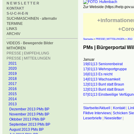
N E W S L E T T E R
Zur Webside (https://help.gov.u
KONTAKT
S-U-C-H-E-N
SUCHMASCHINEN - alternativ
+Informatione
TERMINE
+Coro
LINKS
ARCHIV
Startseite
->
PRESSE | MITTEILUNGEN
->
2013
VIDEOS - Bewegende Bilder
PMs | Bürgerportal Wi
MITHÖREN
PRESSE | EMPFEHLUNG
PRESSE | MITTEILUNGEN
Januar
2021
19|01|13 Seniorenbeirat
2020
17|01|13 Wehrsportgruppe
2019
16|01|13 Es reicht
2018
14|01|13 Wachsamkeit
2017
12|01|13 Bunt statt Braun
2016
12|01|13 Bunt statt Braun
2015
07|01|13 Einstweilige Verfügun
2014
2013
Startseite/Aktuell
|
Kontakt
|
Lin
Dezember 2013 PMs BP
Fiktive Interviews
|
Schicken Sie
November 2013 PMs BP
Leserbriefe
|
Newsletter
|
Oktober 2013 PMs BP
September 2013 PMs BP
August 2013 PMs BP