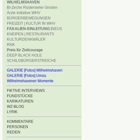
WILHELMSHAVEN
BI-Zeche Rüstersieler Groden
Ärzte Initiative WHV
BÜRGERBEWEGUNGEN
FREIZEIT | KULTUR IN WHV
FÄKALIEN-EINLEITUNG
[NEU!]
KNEIPEN | RESTAURANTS
KULTURDENKMÄLER
RNK
Preis für Zivilcourage
DEEP BLACK HOLE
SCHILDBÜRGERSTREICHE
GALERIE [Fotos] Wilhelmshaven
GALERIE [Fotos] Umzu
Wilhelmshavener Momente
FIKTIVE INTERVIEWS
FUNDSTÜCKE
KARIKATUREN
WZ-BLOG
LYRIK
KOMMENTARE
PERSONEN
REDEN