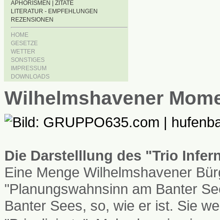
APHORISMEN | ZITATE
LITERATUR - EMPFEHLUNGEN
REZENSIONEN
HOME
GESETZE
WETTER
SONSTIGES
IMPRESSUM
DOWNLOADS
Wilhelmshavener Mom
Die Darstelllung des "Trio Infe
Eine Menge Wilhelmshavener Bürg
"Planungswahnsinn am Banter See
Banter Sees, so, wie er ist. Sie