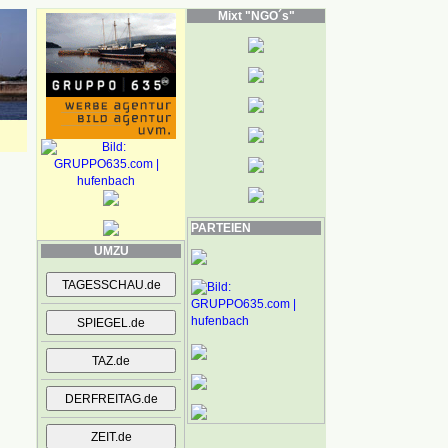
Mixt "NGO´s"
PARTEIEN
UMZU