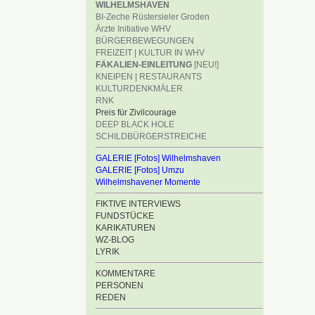
WILHELMSHAVEN
BI-Zeche Rüstersieler Groden
Ärzte Initiative WHV
BÜRGERBEWEGUNGEN
FREIZEIT | KULTUR IN WHV
FÄKALIEN-EINLEITUNG
[NEU!]
KNEIPEN | RESTAURANTS
KULTURDENKMÄLER
RNK
Preis für Zivilcourage
DEEP BLACK HOLE
SCHILDBÜRGERSTREICHE
GALERIE [Fotos] Wilhelmshaven
GALERIE [Fotos] Umzu
Wilhelmshavener Momente
FIKTIVE INTERVIEWS
FUNDSTÜCKE
KARIKATUREN
WZ-BLOG
LYRIK
KOMMENTARE
PERSONEN
REDEN