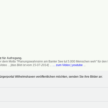
t für Aufregung.
 dem Motto "Planungswahnsinn am Banter See tut 5.000 Menschen weh" für den Erh
ideo ...
[das Bild ist vom 15-07-2014]
...
.... zum Video | youtube
...
gerportal Wilhelmshaven veröffentlichen möchten, senden Sie ihre Bilder an: