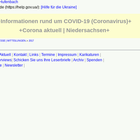
e (https://help.gov.ua/):
[Hilfe für die Ukraine]
Informationen rund um COVID-19 (Coronavirus)+
+Corona aktuell | Niedersachsen+
SSE | MITTEILUNGEN
->
2017
Aktuell
|
Kontakt
|
Links
|
Termine
|
Impressum
|
Karikaturen
|
terviews
|
Schicken Sie uns Ihre Leserbriefe
|
Archiv
|
Spenden
|
fe
|
Newsletter
|