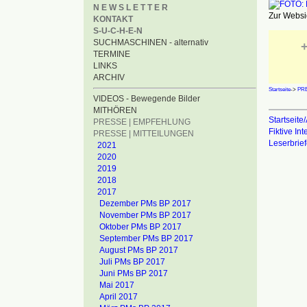
N E W S L E T T E R
Zur Websid
KONTAKT
S-U-C-H-E-N
SUCHMASCHINEN - alternativ
+
TERMINE
LINKS
ARCHIV
Startseite
->
PRE
VIDEOS - Bewegende Bilder
MITHÖREN
Startseite/
PRESSE | EMPFEHLUNG
Fiktive In
PRESSE | MITTEILUNGEN
Leserbrie
2021
2020
2019
2018
2017
Dezember PMs BP 2017
November PMs BP 2017
Oktober PMs BP 2017
September PMs BP 2017
August PMs BP 2017
Juli PMs BP 2017
Juni PMs BP 2017
Mai 2017
April 2017