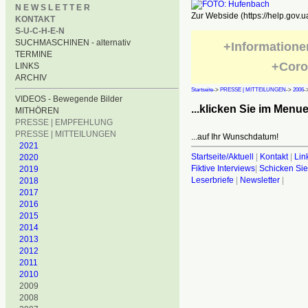
N E W S L E T T E R
Zur Webside (https://help.gov.u
KONTAKT
S-U-C-H-E-N
SUCHMASCHINEN - alternativ
+Informatione
TERMINE
+Coro
LINKS
ARCHIV
Startseite
->
PRESSE | MITTEILUNGEN
->
2006
-
VIDEOS - Bewegende Bilder
...klicken Sie im Menue.
MITHÖREN
PRESSE | EMPFEHLUNG
PRESSE | MITTEILUNGEN
...auf Ihr Wunschdatum!
2021
Startseite/Aktuell
|
Kontakt
|
Lin
2020
Fiktive Interviews
|
Schicken Sie
2019
Leserbriefe
|
Newsletter
|
2018
2017
2016
2015
2014
2013
2012
2011
2010
2009
2008