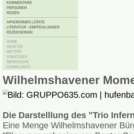
KOMMENTARE
PERSONEN
REDEN
APHORISMEN | ZITATE
LITERATUR - EMPFEHLUNGEN
REZENSIONEN
HOME
GESETZE
WETTER
SONSTIGES
IMPRESSUM
DOWNLOADS
Wilhelmshavener Mom
Die Darstelllung des "Trio Infe
Eine Menge Wilhelmshavener Bürg