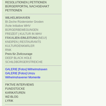
RESOLUTIONEN | PETITIONEN
BÜRGERPORTAL NACHGEHAKT
PETITIONEN
WILHELMSHAVEN
BI-Zeche Rüstersieler Groden
Ärzte Initiative WHV
BÜRGERBEWEGUNGEN
FREIZEIT | KULTUR IN WHV
FÄKALIEN-EINLEITUNG
[NEU!]
KNEIPEN | RESTAURANTS
KULTURDENKMÄLER
RNK
Preis für Zivilcourage
DEEP BLACK HOLE
SCHILDBÜRGERSTREICHE
GALERIE [Fotos] Wilhelmshaven
GALERIE [Fotos] Umzu
Wilhelmshavener Momente
FIKTIVE INTERVIEWS
FUNDSTÜCKE
KARIKATUREN
WZ-BLOG
LYRIK