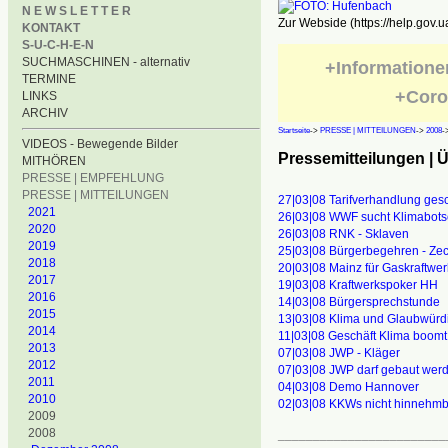
N E W S L E T T E R
Zur Webside (https://help.gov.u
KONTAKT
S-U-C-H-E-N
SUCHMASCHINEN - alternativ
+Informatione
TERMINE
+Coro
LINKS
ARCHIV
Startseite
->
PRESSE | MITTEILUNGEN
->
2008
-
VIDEOS - Bewegende Bilder
Pressemitteilungen | Ü
MITHÖREN
PRESSE | EMPFEHLUNG
PRESSE | MITTEILUNGEN
27|03|08 Tarifverhandlung gesc
2021
26|03|08 WWF sucht Klimabots
2020
26|03|08 RNK - Sklaven
2019
25|03|08 Bürgerbegehren - Ze
2018
20|03|08 Mainz für Gaskraftwer
2017
19|03|08 Kraftwerkspoker HH
2016
14|03|08 Bürgersprechstunde
2015
13|03|08 Klima und Glaubwürdi
2014
11|03|08 Geschäft Klima boomt
2013
07|03|08 JWP - Kläger
2012
07|03|08 JWP darf gebaut wer
2011
04|03|08 Demo Hannover
2010
02|03|08 KKWs nicht hinnehmb
2009
2008
________________________