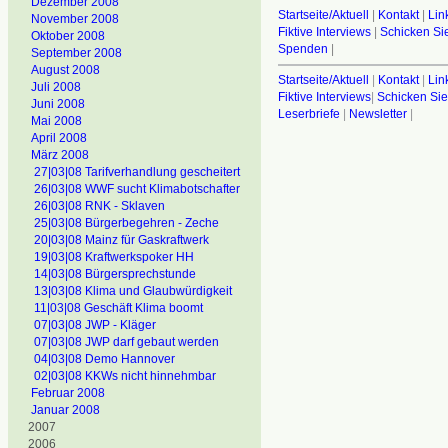
Dezember 2008
Startseite/Aktuell
|
Kontakt
|
Lin
November 2008
Fiktive Interviews
|
Schicken Sie
Oktober 2008
Spenden
|
September 2008
August 2008
Startseite/Aktuell
|
Kontakt
|
Lin
Juli 2008
Fiktive Interviews
|
Schicken Sie
Juni 2008
Leserbriefe
|
Newsletter
|
Mai 2008
April 2008
März 2008
27|03|08 Tarifverhandlung gescheitert
26|03|08 WWF sucht Klimabotschafter
26|03|08 RNK - Sklaven
25|03|08 Bürgerbegehren - Zeche
20|03|08 Mainz für Gaskraftwerk
19|03|08 Kraftwerkspoker HH
14|03|08 Bürgersprechstunde
13|03|08 Klima und Glaubwürdigkeit
11|03|08 Geschäft Klima boomt
07|03|08 JWP - Kläger
07|03|08 JWP darf gebaut werden
04|03|08 Demo Hannover
02|03|08 KKWs nicht hinnehmbar
Februar 2008
Januar 2008
2007
2006