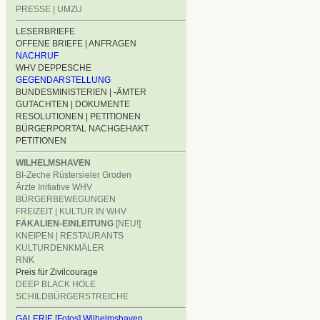
PRESSE | UMZU
LESERBRIEFE
OFFENE BRIEFE | ANFRAGEN
NACHRUF
WHV DEPPESCHE
GEGENDARSTELLUNG
BUNDESMINISTERIEN | -ÄMTER
GUTACHTEN | DOKUMENTE
RESOLUTIONEN | PETITIONEN
BÜRGERPORTAL NACHGEHAKT
PETITIONEN
WILHELMSHAVEN
BI-Zeche Rüstersieler Groden
Ärzte Initiative WHV
BÜRGERBEWEGUNGEN
FREIZEIT | KULTUR IN WHV
FÄKALIEN-EINLEITUNG
[NEU!]
KNEIPEN | RESTAURANTS
KULTURDENKMÄLER
RNK
Preis für Zivilcourage
DEEP BLACK HOLE
SCHILDBÜRGERSTREICHE
GALERIE [Fotos] Wilhelmshaven